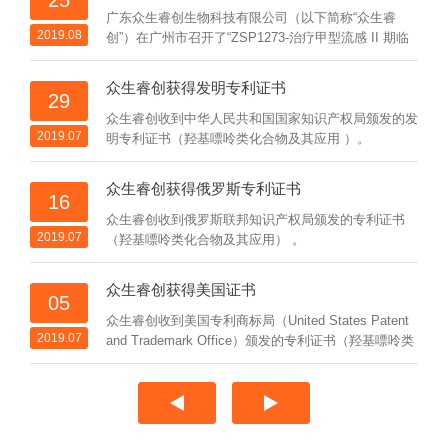
25
子湖国际会展中心顺利举办。
广东众生睿创生物科技有限公司（以下简称“众生睿
2019.08
创”）在广州市召开了“ZSP1273-治疗甲型流感 II 期临
床试验全国研究者会”，本次会议标志着众生睿创用于
预防和治疗甲型流感及人禽流感的一类创新药物
众生睿创获得发明专利证书
29
ZSP1273 片 II 期临床试验正式启动。
众生睿创收到中华人民共和国国家知识产权局颁发的发
2019.07
明专利证书（羟基嘌呤类化合物及其应用 ）。
众生睿创获得俄罗斯专利证书
16
众生睿创收到俄罗斯联邦知识产权局颁发的专利证书
2019.07
（羟基嘌呤类化合物及其应用） 。
众生睿创获得美国证书
05
众生睿创收到美国专利商标局（United States Patent
2019.07
and Trademark Office）颁发的专利证书（羟基嘌呤类
化合物及其应用）