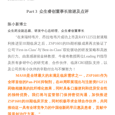
Part 3 众生睿创董事长致谢及点评
陈小新博士
众生药业副总裁、研发中心总经理、众生睿创董事长
“在来瑞特韦片、昂拉地韦片成功上市及RAY1225注射液顺
利推进至III期临床之后，ZSP1601的IIb期积极成果再次验证了
公司‘First-in-Class’与‘Best-in-Class’双轮驱动的研发策略和高效
执行力。由衷感谢侯金林教授、牛俊奇教授两位Leading PI指导
及所有参研中心的研究者、合作伙伴、临床CRO团队支持，以
及公司所有小伙伴的辛勤付出与不懈努力！
MASH是全球最大的未满足临床需求之一，ZSP1601作为
全球首创的Pan-PDE抑制剂，在48周即展现出与注射类FGF21
药物相媲美的抗纤维化效果，同时具备口服便利和优异安全性
的独特优势。我们将与监管部门保持密切沟通，加快推进
ZSP1601的III期临床开发，同时积极寻求全球合作伙伴，共同
推动这一具有全球竞争力的中国创新药早日惠及患
者
，贡献中
国原创治疗方案。”