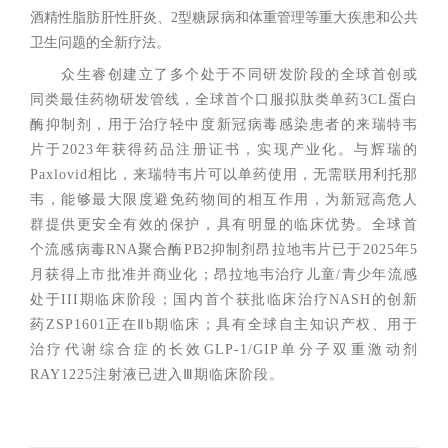
酒精性脂肪肝性肝炎、2型糖尿病和体重管理等重大疾患和公共
卫生问题的全新疗法。
众生睿创建立了多个处于不同研发阶段的全球首创或
同类最佳药物研发管线，全球首个口服拟肽类单药3CL蛋白
酶抑制剂，用于治疗轻中度新冠病毒感染患者的来瑞特韦
片于2023年获得药品注册证书，实现产业化。与辉瑞的
Paxlovid相比，来瑞特韦片可以单药使用，无需联用利托那
韦，能够最大限度避免药物间的相互作用，为新冠高危人
群提供更安全有效的保护，具有明显的临床优势。全球首
个流感病毒RNA聚合酶PB2抑制剂昂拉地韦片已于2025年5
月获得上市批准并商业化；昂拉地韦治疗儿童/青少年流感
处于III期临床阶段；国内首个获批临床治疗NASH的创新
药ZSP1601正在Ⅱb期临床；具有全球自主知识产权、用于
治疗代谢综合症的长效GLP-1/GIP单分子双重激动剂
RAY1225注射液已进入Ⅲ期临床阶段。