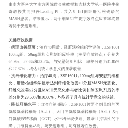
由南方医科大学南方医院侯金林教授和吉林大学第一医院牛俊
奇教授共同担任Leading PI，共入组181例经肝活检确诊的
MASH患者。结果显示，两个剂量组主要疗效终点应答率均显
著优于安慰剂组。
关键疗效数据
· 病理改善显著：
治疗48周后，经肝活检组织学评估，ZSP1601
100mg组、50mg组和安慰剂组应答率（主要疗效终点）分别为
64.9%、57.6%和32.5%。与安慰剂组相比，率差分别为31.85%
和27.37%，均达到统计学意义的显著改善。
· 抗纤维化潜力：
治疗48周，ZSP1601片100mg组与安慰剂组相
比，肝活检组织学显示达到纤维化改善≥1分且MASH无恶化、
纤维化改善≥2分且MASH无恶化参与者比例扣除安慰剂后的率
差分别为29.50%和10.60%，均取得了具有统计学意义的获益。
· 降低肝酶水平：
自治疗第4周起，ZSP1601片两个剂量组的丙
氨酸氨基转移酶（ALT）、天门冬氨酸氨基转移酶（AST）及γ-
谷氨酰胺转移酶（GGT）水平均呈现快速、显著且持续性的下
降，并维持至48周。与安慰剂组，均有显著性改善。