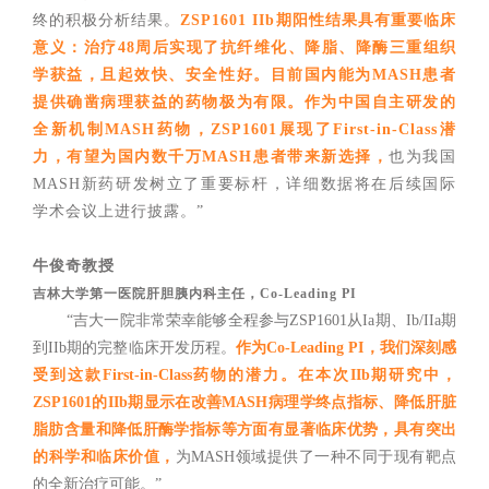
终的积极分析结果。
ZSP1601 IIb期阳性结果具有重要临床
意义：治疗48周后实现了抗纤维化、降脂、降酶三重组织
学获益，且起效快、安全性好。目前国内能为MASH患者
提供确凿病理获益的药物极为有限。作为中国自主研发的
全新机制MASH药物，ZSP1601展现了First-in-Class潜
力，有望为国内数千万MASH患者带来新选择，
也为我国
MASH新药研发树立了重要标杆，详细数据将在后续国际
学术会议上进行披露。”
牛俊奇教授
吉林大学第一医院肝胆胰内科主任，Co-Leading PI
“吉大一院非常荣幸能够全程参与ZSP1601从Ia期、Ib/IIa期
到IIb期的完整临床开发历程。
作为Co-Leading PI，我们深刻感
受到这款First-in-Class药物的潜力。在本次IIb期研究中，
ZSP1601的IIb期显示在改善MASH病理学终点指标、降低肝脏
脂肪含量和降低肝酶学指标等方面有显著临床优势，具有突出
的科学和临床价值，
为MASH领域提供了一种不同于现有靶点
的全新治疗可能。”