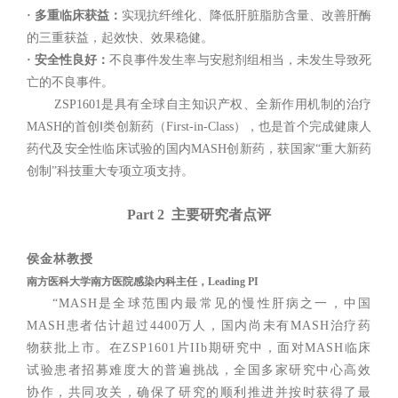
· 多重临床获益：
实现抗纤维化、降低肝脏脂肪含量、改善肝酶
的三重获益，起效快、效果稳健。
· 安全性良好：
不良事件发生率与安慰剂组相当，未发生导致死
亡的不良事件。
ZSP1601是具有全球自主知识产权、全新作用机制的治疗
MASH的首创Ⅰ类创新药（First-in-Class），也是首个完成健康人
药代及安全性临床试验的国内MASH创新药，获国家“重大新药
创制”科技重大专项立项支持。
Part 2 主要研究者点评
侯金林教授
南方医科大学南方医院感染内科主任，Leading PI
“MASH是全球范围内最常见的慢性肝病之一，中国
MASH患者估计超过4400万人，国内尚未有MASH治疗药
物获批上市。在ZSP1601片IIb期研究中，面对MASH临床
试验患者招募难度大的普遍挑战，全国多家研究中心高效
协作，共同攻关，确保了研究的顺利推进并按时获得了最