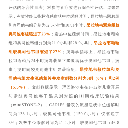
评估的综合性量表）对参与者疗效进行综合性评估。
结果显
示，有效性终点指标流感症状中位缓解时间，昂拉地韦颗粒组
和奥司他韦组分别为
82.5小时和107.1小时，
昂拉地韦颗粒组较
奥司他韦组缩
短了
23%
；发热中位缓解时间，昂拉地韦颗粒
组和奥司他韦组分别为
21.0小时和28.9小时，
昂拉地韦颗粒
组较奥司他韦组缩短了
27%
；病毒学指标上，昂拉地韦颗
粒组给药后
24小时病毒载量下降显著优于奥司他韦组，病
毒可测时间较奥司他韦组显著缩短。
昂拉地韦颗粒组和奥
司他韦组发生流感相关并发症例数分别为
0例（0%）和2例
（5.3%）
。文献数据显示，玛巴洛沙韦在
1~12岁儿童开展
与磷酸奥司他韦干混悬剂对照的III期临床试验结果
（miniSTONE-2），CARIFS 量表的流感症状中位缓解时
间为138.1小时，较奥司他韦组（150.0小时）仅缩短了
8%；发热中位缓解时间为41.2小时，较奥司他韦组（46.8