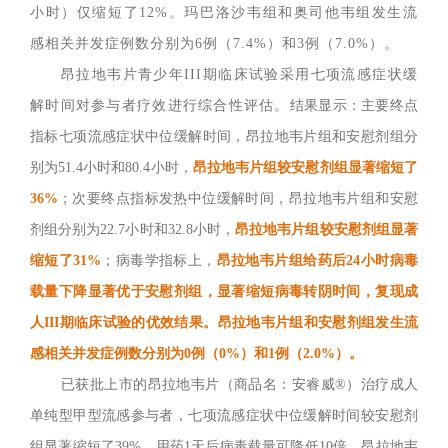
小时）仅缩短了12%。玛巴洛沙韦组和奥司他韦组发生流
感相关并发症例数分别为6例（7.4%）和3例（7.0%）。
昂拉地韦片青少年
III期临床试验采用七项流感症状缓
解时间对参与者疗效进行综合性评估。
结果显示：主要终点
指标七项流感症状中位缓解时间，昂拉地韦片组和安慰剂组分
别为
51.4小时和80.4小时，
昂拉地韦片组较安慰剂组显著缩短了
36%
；次要终点指标发热中位缓解时间，昂拉地韦片组和安慰
剂组分别为
22.7小时和32.8小时，
昂拉地韦片组较安慰剂组显著
缩短了
31%
；病毒学指标上，
昂拉地韦片组给药后
24小时病毒
载量下降显著优于安慰剂组，显著缩短病毒转阴时间，复现成
人III期临床试验的优效结果。昂拉地韦片组和安慰剂组发生流
感相关并发症例数分别为0例（0%）和1例（2.0%）。
已获批上市的昂拉地韦片（商品名：安睿威
®）治疗成人
单纯型甲型流感参与者，七项流感症状中位缓解时间较安慰剂
组显著缩短了39%，用药1天后病毒载量可降低10倍。昂拉地韦